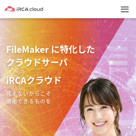
FileMaker に特化した
クラウドサーバ
イルカ
iRCA
クラウド
見えないからこそ
信用できるものを